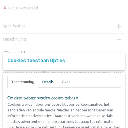
✘
Niet op voorraad
Specificaties
Productcode
Omschrijving
U-ONYX-400
Onyx Urn
Cookies toestaan Opties
Mooie ronde glad gepolijste urn van Onyx marmer. Onyxmarmer wordt
gevormd door langzame kristallisatie. Hierdoor hebben de onyxurnen
Toestemming
Details
Over
een unieke uitstraling door de verschillende kleurlagen. Elke Onyx-urn
heeft een aantrekkelijk patroon in diverse beige-rood-bruine tinten met
soms zwemen van groen en wit. Omdat marmer een natuurproduct is zal
Op deze website worden cookies gebruikt
elke steen uniek in zijn soort zijn.
Cookies worden door ons gebruikt voor verkeersanalyse, het
aanbieden van sociale media-functies en het personaliseren van
De urn is verkrijgbaar in 3 maten en wordt geleverd met kunsstof
informatie en advertenties. Daarnaast verlenen we onze sociale
draaidop om de vul-opening af te sluiten. Het is ook mogelijk om de vul-
media-, advertentie- en analysepartners toegang tot informatie
opening af te sluiten met een memory capsule. In deze capsule kan een
over hoe u onze site gebruikt. Zij kunnen deze informatie gebruiken
aandenken bewaard worden zoals bijvoorlbeeld een haarlok, ring of