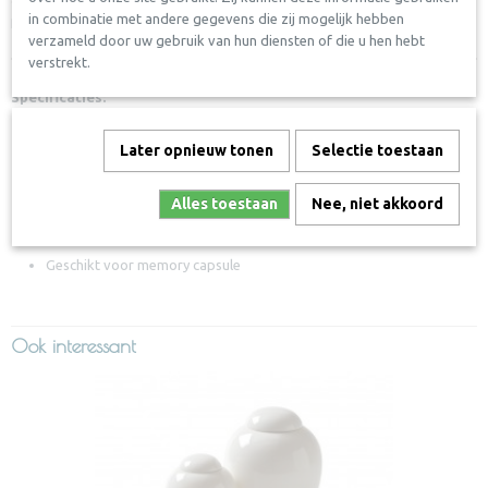
in combinatie met andere gegevens die zij mogelijk hebben
penning. Deze memory capsule kan los bijbesteld worden.
verzameld door uw gebruik van hun diensten of die u hen hebt
verstrekt.
Specificaties:
Kleur: een uniek patroon in rood-bruin tinten.
Later opnieuw tonen
Selectie toestaan
Maat: 400cc, 600cc, 900cc
Afmeting: 13,6 x 13,6 x 8 cm / 14,6 x 14,6 x 10 cm / 17,5 x 17,5 x
Alles toestaan
Nee, niet akkoord
12 cm (lxbxh)
Materiaal: Gepolijst marmer
Geschikt voor memory capsule
Ook interessant