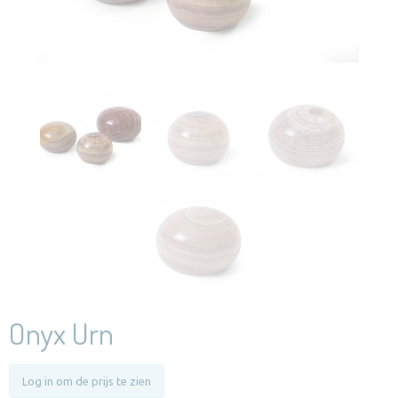
Onyx Urn
Log in om de prijs te zien