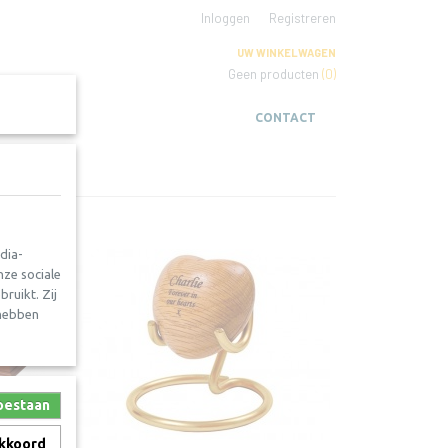
Inloggen
Registreren
UW WINKELWAGEN
Geen producten
(0)
CONTACT
dia-
nze sociale
ruikt. Zij
 hebben
toestaan
akkoord