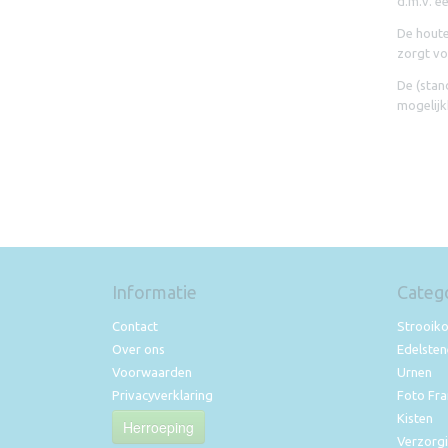
d.m.v. e
De houte
zorgt vo
De (stan
mogelijk
Informatie
Categ
Contact
Strooik
Over ons
Edelste
Voorwaarden
Urnen
Privacyverklaring
Foto Fr
Kisten
Herroeping
Verzorgi