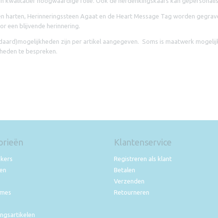
en kwalitatief hoogwaardige folie. Ook de herdenkingskaars kan gepersonali
n harten, Herinneringssteen Agaat en de Heart Message Tag worden gegravee
or een blijvende herinnering.
daard)mogelijkheden zijn per artikel aangegeven. Soms is maatwerk mogelij
heden te bespreken.
orieën
Klantenservice
okers
Registreren als klant
nen
Betalen
Verzenden
ames
Retourneren
ngsartikelen