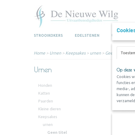
Cookie
STROOIKOKERS
EDELSTENEN
URNEN
Home
>
Urnen
>
Keepsakes
>
urnen
>
Geen titel
Toeste
Urnen
Op deze w
Cookies w
functies e
Honden
media-, ad
Katten
kunnen dez
verzameld 
Paarden
Kleine dieren
Keepsakes
urnen
Geen titel