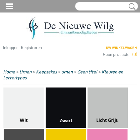
Inloggen
Registreren
UW WINKELWAGEN
Geen producten
(0)
Home
>
Urnen
>
Keepsakes
>
urnen
>
Geen titel
>
Kleuren en
Lettertypes