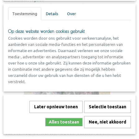
Bloedmaan Agaat ( Bumble Bee Agate) De bloedmaan agaat of…
Toestemming
Details
Over
✓
Op voorraad
Op deze website worden cookies gebruikt
Log in om de prijs te zien
Cookies worden door ons gebruikt voor verkeersanalyse, het
aanbieden van sociale media-functies en het personaliseren van
informatie en advertenties. Daarnaast verlenen we onze sociale
media-, advertentie- en analysepartners toegang tot informatie
over hoe u onze site gebruikt. Zij kunnen deze informatie gebruiken
in combinatie met andere gegevens die zij mogelijk hebben
verzameld door uw gebruik van hun diensten of die u hen hebt
verstrekt.
Later opnieuw tonen
Selectie toestaan
Alles toestaan
Nee, niet akkoord
Roze Toermalijn
Roze Toermalijn De Roze toermalijn, een edelsteen die al in…