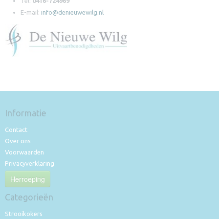
Tel:
0416-724969
E-mail:
info@denieuwewilg.nl
Informatie
Contact
Over ons
Voorwaarden
Privacyverklaring
Herroeping
Categorieën
Strooikokers