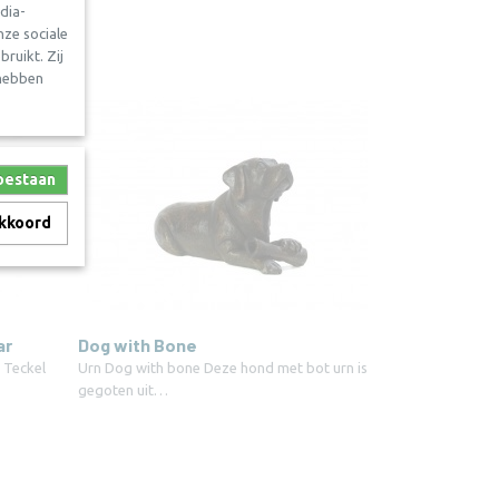
dia-
nze sociale
ruikt. Zij
 hebben
toestaan
akkoord
ar
Dog with Bone
 Teckel
Urn Dog with bone Deze hond met bot urn is
gegoten uit…