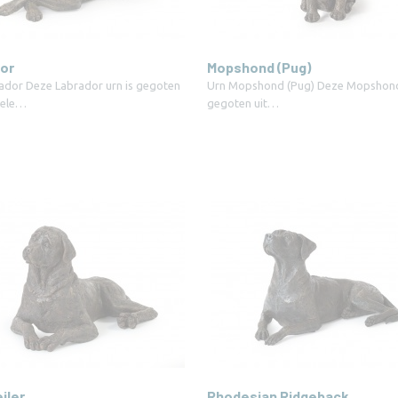
or
Mopshond (Pug)
ador Deze Labrador urn is gegoten
Urn Mopshond (Pug) Deze Mopshond 
inele…
gegoten uit…
iler
Rhodesian Ridgeback