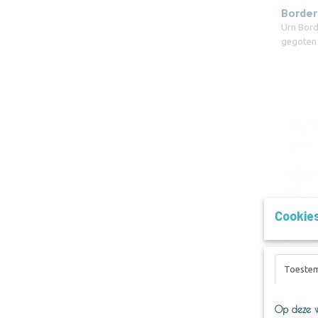
Border 
Urn Borde
gegoten
Cookie
Toeste
Chihua
Chihuahu
uit orig
Op deze w