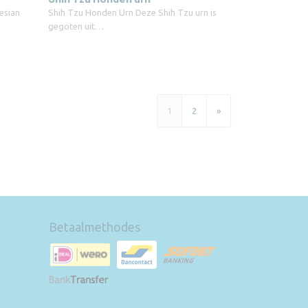
esian
Shih Tzu Honden Urn Deze Shih Tzu urn is
gegoten uit…
1
2
»
Betaalmethodes