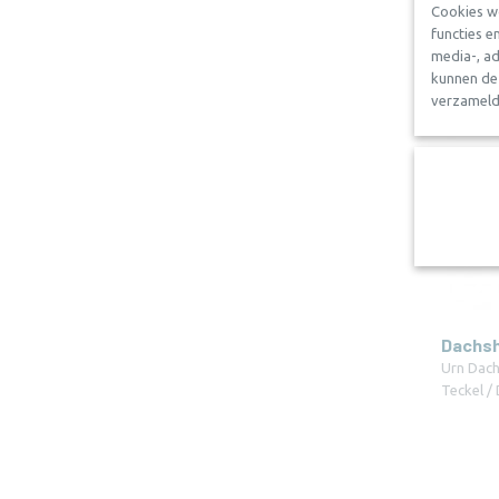
Cookies w
functies e
media-, ad
kunnen dez
verzameld 
Dachsh
Urn Dach
Teckel 