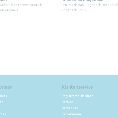
eiler Deze rottweiler urn is
Urn Rhodesian Ridgeback Deze rhod
uit originele…
ridgeback urn is…
orieën
Klantenservice
okers
Registreren als klant
nen
Betalen
Verzenden
ames
Retourneren