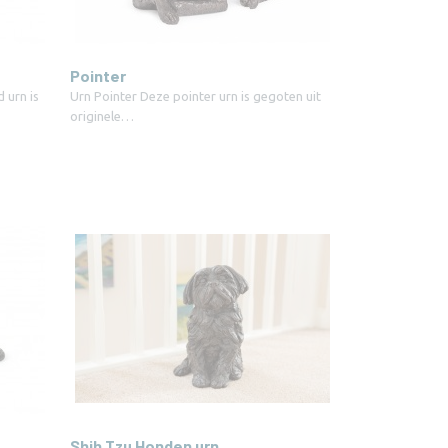
Pointer
urn is
Urn Pointer Deze pointer urn is gegoten uit
originele…
Shih Tzu Honden urn