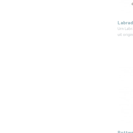
Labrad
Urn Labr
uit orig
Rottwe