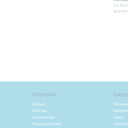
Urn Rottw
gegoten 
Informatie
Categ
Contact
Strooik
Over ons
Edelste
Voorwaarden
Urnen
Privacyverklaring
Foto Fr