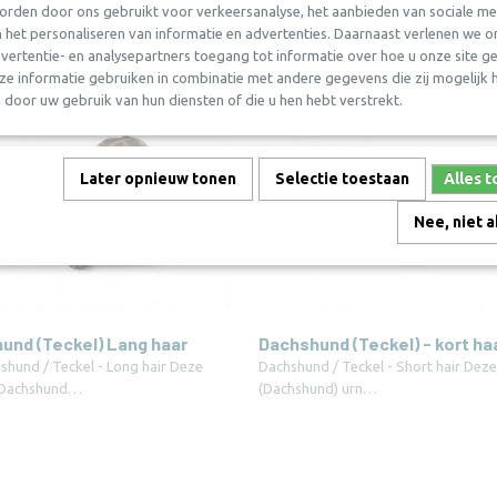
orden door ons gebruikt voor verkeersanalyse, het aanbieden van sociale me
n het personaliseren van informatie en advertenties. Daarnaast verlenen we o
vertentie- en analysepartners toegang tot informatie over hoe u onze site geb
e informatie gebruiken in combinatie met andere gegevens die zij mogelijk
door uw gebruik van hun diensten of die u hen hebt verstrekt.
Later opnieuw tonen
Selectie toestaan
Alles 
Nee, niet 
und (Teckel) Lang haar
Dachshund (Teckel) - kort ha
shund / Teckel - Long hair Deze
Dachshund / Teckel - Short hair Deze
/ Dachshund…
(Dachshund) urn…