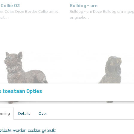
Collie 03
Bulldog - urn
r Collie Deze Border Collie urn is
Bulldog - urn Deze Bulldog urn is geg
 uit…
originele…
s toestaan Opties
mming
Details
Over
hua
Cocker Spaniel
a Urn Deze chihuahua urn is gegoten
Urn Cocker Spaniel Deze Cocker Span
inele…
is gegoten uit…
ebsite worden cookies gebruikt