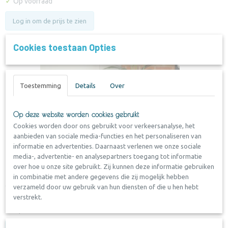
✓
Op voorraad
Log in om de prijs te zien
Cookies toestaan Opties
Toestemming
Details
Over
Op deze website worden cookies gebruikt
Cookies worden door ons gebruikt voor verkeersanalyse, het
aanbieden van sociale media-functies en het personaliseren van
informatie en advertenties. Daarnaast verlenen we onze sociale
media-, advertentie- en analysepartners toegang tot informatie
over hoe u onze site gebruikt. Zij kunnen deze informatie gebruiken
Cockapoo Urn
in combinatie met andere gegevens die zij mogelijk hebben
Cockapoo Urn Ook in Nederland is de Cockapoo steeds meer te…
verzameld door uw gebruik van hun diensten of die u hen hebt
verstrekt.
✓
Op voorraad