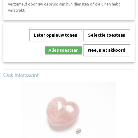
Vul de holte tot 0.5 cm onder de rand. Zorg dat de rand vrij is van as
verzameld door uw gebruik van hun diensten of die u hen hebt
resten.
verstrekt.
Druppel een flinke drop Lijm in de holte, wacht enkele seconden en druk
dan het afdekbusje in de lijm in de holte. Voeg eventueel nog een klein
beetje lijm toe om het geheel goed af te sluiten. Veeg overtollige
Later opnieuw tonen
Selectie toestaan
lijmresten direct na het lijmen weg.
Houd voor het lijmen en drogen de instructies van de gekozen lijm goed
Alles toestaan
Nee, niet akkoord
aan.
Ook interessant