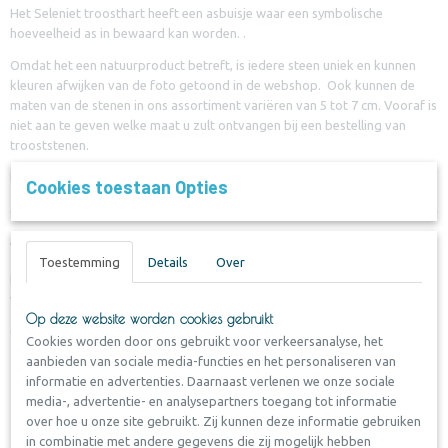
Het Seleniet troosthart heeft een asbuisje waar een symbolische
hoeveelheid as in bewaard kan worden. .
Omdat het een natuurproduct betreft, is iedere steen uniek en kunnen
kleuren afwijken van de foto getoond in de webshop. Ook kunnen de
maten van de stenen in ons assortiment variëren van 5 tot 7 cm. Vooraf is
niet aan te geven welke maat u zult ontvangen bij een bestelling van
trooststenen.
De steen wordt geleverd in een wit organza zakje met een koordsluiting.
Cookies toestaan Opties
Vulinstructies:
Toestemming
Details
Over
De trooststeen heeft een holte welke gevuld kan worden met as. Na het
vullen wordt deze holte afgedicht met een afdekbusje.
Op deze website worden cookies gebruikt
Om de holte af te dichten is nodig:
Cookies worden door ons gebruikt voor verkeersanalyse, het
aanbieden van sociale media-functies en het personaliseren van
- Bijgeleverd afdekbusje
informatie en advertenties. Daarnaast verlenen we onze sociale
- lijmpistool ( niet bijgeleverd )
media-, advertentie- en analysepartners toegang tot informatie
over hoe u onze site gebruikt. Zij kunnen deze informatie gebruiken
in combinatie met andere gegevens die zij mogelijk hebben