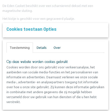
De Eden Casket beschikt over een scharnierend deksel met een
magnetische sluiting.
Het kistje is geschikt voor een gegraveerd plaatje.
Cookies toestaan Opties
Specificaties:
Materiaal: Natural en
Mahogany
Toestemming
Details
Over
Alleen geschikt voor binnen
Onderhoud: afnemen met een zachte doek / beschermen tegen
Op deze website worden cookies gebruikt
direct zonlicht.
Cookies worden door ons gebruikt voor verkeersanalyse, het
Sluiting: Scharnierend deksel met magnetische sluiting.
aanbieden van sociale media-functies en het personaliseren van
Inhoud en afmetingen:
informatie en advertenties. Daarnaast verlenen we onze sociale
media-, advertentie- en analysepartners toegang tot informatie
13 x 7,5 x 5cm -130cc
over hoe u onze site gebruikt. Zij kunnen deze informatie gebruiken
15 x 10 x 6,5 cm -360cc
in combinatie met andere gegevens die zij mogelijk hebben
22,6 x 12,5 x 6,5 cm - 750cc
verzameld door uw gebruik van hun diensten of die u hen hebt
25 x 15 x 7,5 cm -1.200cc
verstrekt.