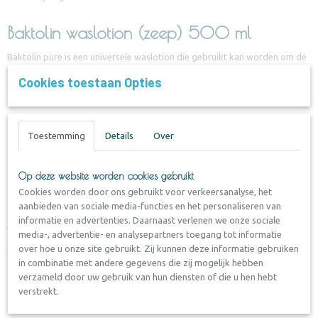
VZ-DI40100
Baktolin waslotion (zeep) 500 ml
Baktolin pure is een universele waslotion die gebruikt kan worden om de
handen en het lichaam te reinigen. De baktolin is vrij van zeep en parfum.
Cookies toestaan Opties
Baktolin is PH-neutraal en is mild voor de huid.
Productkenmerken:
Toestemming
Details
Over
Reinigt grondig
Vrij van zeep en parfum
Op deze website worden cookies gebruikt
PH-waarde van ca. 5,5
Cookies worden door ons gebruikt voor verkeersanalyse, het
Geschikt voor de gevoelige huid
aanbieden van sociale media-functies en het personaliseren van
informatie en advertenties. Daarnaast verlenen we onze sociale
Verpakkingsinformatie
media-, advertentie- en analysepartners toegang tot informatie
over hoe u onze site gebruikt. Zij kunnen deze informatie gebruiken
De Baktolin wordt geleverd in flacons van 500 ml.
in combinatie met andere gegevens die zij mogelijk hebben
Verkoop is per flacon
verzameld door uw gebruik van hun diensten of die u hen hebt
verstrekt.