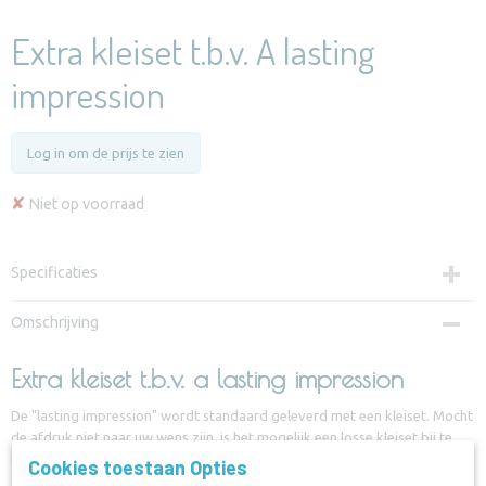
Extra kleiset t.b.v. A lasting
impression
Log in om de prijs te zien
✘
Niet op voorraad
Specificaties
Productcode
Omschrijving
U-IMPTRAY
Extra kleiset t.b.v. a lasting impression
De "lasting impression" wordt standaard geleverd met een kleiset. Mocht
de afdruk niet naar uw wens zijn, is het mogelijk een losse kleiset bij te
bestellen. Zo hoeft u geen compleet nieuwe set te bestellen.
Cookies toestaan Opties